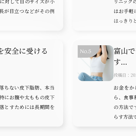
に対して目のサイズが小
リニック
長が目立つなどがその例
はお手軽
はっきりと
を安全に受ける
富山で
す...
投稿日：2026 
落ちない皮下脂肪、本当
お金をか
特にお腹や太ももの皮下
ら、食事
落とすためには長期間を
の方法で
らす方法で