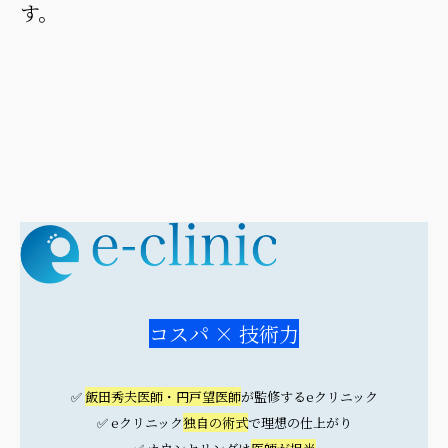
す。
コスパ × 技術力
✅
飯田秀夫医師・円戸望医師
が監修するeクリニック
✅ eクリニック
独自の術式
で理想の仕上がり