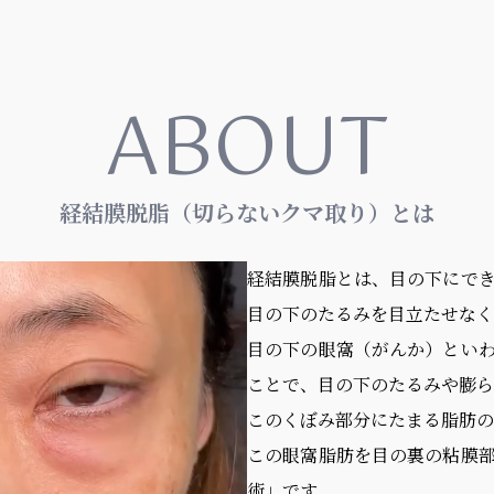
ABOUT
経結膜脱脂（切らないクマ取り）とは
経結膜脱脂とは、目の下にで
目の下のたるみを目立たせなく
目の下の眼窩（がんか）とい
ことで、目の下のたるみや膨ら
このくぼみ部分にたまる脂肪の
この眼窩脂肪を目の裏の粘膜
術」です。